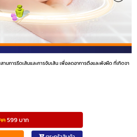
ารรีดเส้นและการจับเส้น เพื่อลดอาการตึงและพังผืด ที่เกิดจา
าท
599 บาท
ตระกร้าสินค้า