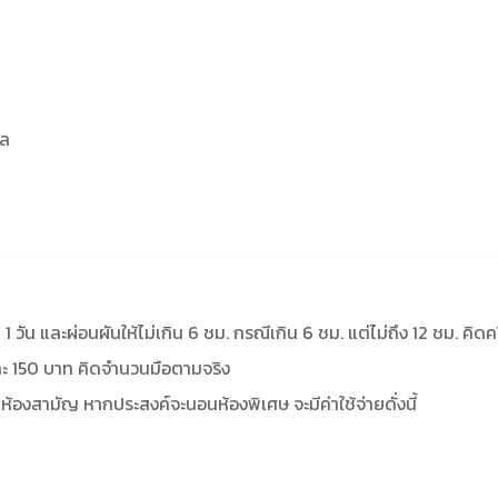
าล
1 วัน และผ่อนผันให้ไม่เกิน 6 ชม. กรณีเกิน 6 ชม. แต่ไม่ถึง 12 ชม. คิดค
อละ 150 บาท คิดจำนวนมือตามจริง
นห้องสามัญ หากประสงค์จะนอนห้องพิเศษ จะมีค่าใช้จ่ายดั่งนี้