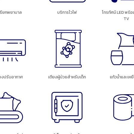
มเรียกพยาบาล
บริการไวไฟ
โทรทัศน์ LED พร้อ
TV
่องปรับอากาศ
เตียงผู้ป่วยสำหรับเด็ก
แก้วน้ำและเหย