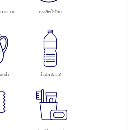
ม DIGITAL
กระติกน้ำร้อน
ือกน้ำ
น้ำเปล่า(ขวด)